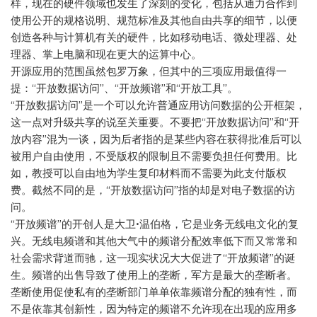
样，现在的硬件领域也发生了深刻的变化，包括从通力合作到
使用公开的规格说明、规范标准及其他自由共享的细节，以便
创造各种与计算机有关的硬件，比如移动电话、微处理器、处
理器、掌上电脑和现在更大的运算中心。
开源应用的范围虽然包罗万象，但其中的三项应用最值得一
提：“开放数据访问”、“开放频谱”和“开放工具”。
“开放数据访问”是一个可以允许普通应用访问数据的公开框架，
这一点对升级共享的说至关重要。不要把“开放数据访问”和“开
放内容”混为一谈，因为后者指的是某些内容在获得批准后可以
被用户自由使用，不受版权的限制且不需要负担任何费用。比
如，教授可以自由地为学生复印材料而不需要为此支付版权
费。截然不同的是，“开放数据访问”指的却是对电子数据的访
问。
“开放频谱”的开创人是大卫•温伯格，它是业务无线电文化的复
兴。无线电频谱和其他大气中的频谱分配效率低下而又常常和
社会需求背道而驰，这一现实状况大大促进了“开放频谱”的诞
生。频谱的出售导致了使用上的垄断，军方是最大的垄断者。
垄断使用促使私有的垄断部门单单依靠频谱分配的独有性，而
不是依靠其创新性，因为特定的频谱不允许现在出现的应用多