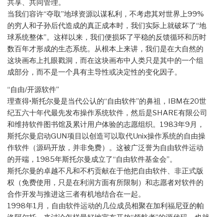
共享、共同管理。
当我们容许“夺取”地球资源以谋私利，不考虑其对世界上99%
的穷人和子孙后代造成的真正成本时，我们实际上就破坏了“地
球系统整体”。这样以来，我们便损坏了平稳的反馈循环和历时
数百年才形成的生态系统。从根本上来讲，我们是在大自然的
这块画布上扎眼戳洞，而在这块画布中人类只是其中的一个组
成部分，而不是一个具有主导性或决定性的变化因子。
“自由/开源软件”
理查得•斯托尔曼是当代公认的“自由软件”的鼻祖，IBM在20世
纪五六十年代最先发布操作系统软件，然后是SHARE有限公司
和维持软件图书馆及累计用户体验的志愿组织。1983年9月，
斯托尔曼启动GUN项目以创造可以取代Unix操作系统的自由操
作软件（源码开放，并非免费）。这被广泛誉为自由软件运动
的开端，1985年斯托尔曼成立了“自由软件基金会”。
斯托尔曼的卓越不凡和不朽贡献在于他把自由软件、非正式版
权（免费使用，只是在利润方面有所限制）和志愿者对软件的
合作开发与推进这三者有机地结合在一起。
1998年1月，自由软件运动的几位成员相聚在加利福尼亚的帕