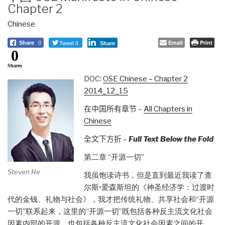
Chapter 2
Chinese
Tweet 0
Email
Print
Share
0
Share
0
Shares
DOC:
OSE Chinese – Chapter 2
2014_12_15
在中国
所有章节
–
All Chapters in
Chinese
全文下方
折 –
Full Text Below the Fold
第二章 “开源一切”
Steven He
我虽饱读诗书，但是直到最近我读了查
尔斯•爱森斯坦的《神圣经济学：过渡时
代的金钱、礼物与社会》，我才把传统礼物、共享社会和“开源
一切”联系起来，这里的“开源一切”既包括各种反主流文化社会
因素内部的开源，也包括各种反主流文化社会因素之间的开