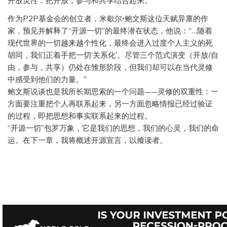
开放灵性：把开放，参与和共享结合起来。
作为P2P基金会的创立者，米歇尔•鲍文斯这位天赋异禀的作
家，预见并解释了“开源一切”的最终潜在状态，他说：“…随着
现代世界的一切越来越个性化，最终会进入过度个人主义的死
胡同，我们正着手把一切‘关系化’。尽管三个范式演变（开放/自
由，参与，共享）仍处在雏形阶段，但我们却可以在当代灵修
中感受到他们的力量。”
鲍文斯说谈也是我所长期思索的一个问题——灵修的双重性：一
方面要注重把个人再联系起来，另一方面忽略情报已经过验证
的过程，即把思想和事实联系起来的过程。
“开源一切”包罗万象，它是我们的思想，我们的心灵，我们的命
运。在下一章，我将概述开源宣言，以飨读者。