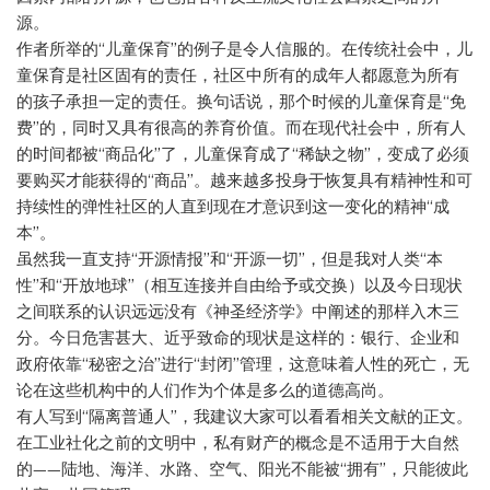
源。
作者所举的“儿童保育”的例子是令人信服的。在传统社会中，儿
童保育是社区固有的责任，社区中所有的成年人都愿意为所有
的孩子承担一定的责任。换句话说，那个时候的儿童保育是“免
费”的，同时又具有很高的养育价值。而在现代社会中，所有人
的时间都被“商品化”了，儿童保育成了“稀缺之物”，变成了必须
要购买才能获得的“商品”。越来越多投身于恢复具有精神性和可
持续性的弹性社区的人直到现在才意识到这一变化的精神“成
本”。
虽然我一直支持“开源情报”和“开源一切”，但是我对人类“本
性”和“开放地球”（相互连接并自由给予或交换）以及今日现状
之间联系的认识远远没有《神圣经济学》中阐述的那样入木三
分。今日危害甚大、近乎致命的现状是这样的：银行、企业和
政府依靠“秘密之治”进行“封闭”管理，这意味着人性的死亡，无
论在这些机构中的人们作为个体是多么的道德高尚。
有人写到“隔离普通人”，我建议大家可以看看相关文献的正文。
在工业社化之前的文明中，私有财产的概念是不适用于大自然
的——陆地、海洋、水路、空气、阳光不能被“拥有”，只能彼此