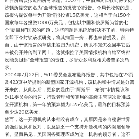
世界所错误报道的所有话题。1997年，中情局局长收到博伊德•
沙顿所提交的名为“全球报道的挑战”的报告。令局长吃惊的是，
该报告提议每年为开源情报投资15亿美元，这相当于向150个
国家每年各投资1000万美元，包括以中国和俄罗斯为首的七
个“硬目标”国家的问题，这些问题是系统所解决不了的。特内特
立即下令封锁该项研究，将其搁置一旁，再也未曾提及。然
而，由于该报告的草稿未被归为机密，所以不知怎么回事它后
来被公开并传到了网上。这就指控了美国情报机构自始至终都
没能负担起“全球报道”的责任，尽管众多利益相关者曾多次恳
求。
2004年7月22日，9/11委员会发布最终报告，其中包括在23页
及423页中所提到的新型国家开源机构，该机构和中情局是分离
开来的。从此以后，更多的是由于“阿斯平－布朗”审慎提议和
9/11委员会的报告，行政管理和预算局的高级主管两次批准成
立开源机构，第一年的预算额为1.25亿美元，最终的目标预算
至少达20亿美元。
然而，这一开源机构从来都没有成立，其原因是来自秘密世界
的强烈敌意和反对，以及缺乏一个支持开源机构的内阁层领导
者。显而易见，美国国务卿理应成为这一机构的领导者，这不