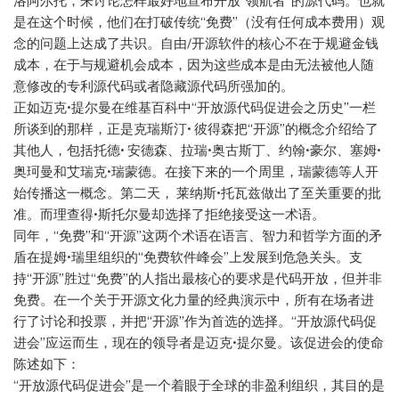
洛阿尔托，来讨论怎样最好地宣布开放“领航者”的源代码。也就
是在这个时候，他们在打破传统“免费”（没有任何成本费用）观
念的问题上达成了共识。自由/开源软件的核心不在于规避金钱
成本，在于与规避机会成本，因为这些成本是由无法被他人随
意修改的专利源代码或者隐藏源代码所强加的。
正如迈克•提尔曼在维基百科中“开放源代码促进会之历史”一栏
所谈到的那样，正是克瑞斯汀• 彼得森把“开源”的概念介绍给了
其他人，包括托德• 安德森、拉瑞•奥古斯丁、约翰•豪尔、塞姆•
奥珂曼和艾瑞克•瑞蒙德。在接下来的一个周里，瑞蒙德等人开
始传播这一概念。第二天， 莱纳斯•托瓦兹做出了至关重要的批
准。而理查得•斯托尔曼却选择了拒绝接受这一术语。
同年，“免费”和“开源”这两个术语在语言、智力和哲学方面的矛
盾在提姆•瑞里组织的“免费软件峰会”上发展到危急关头。支
持“开源”胜过“免费”的人指出最核心的要求是代码开放，但并非
免费。在一个关于开源文化力量的经典演示中，所有在场者进
行了讨论和投票，并把“开源”作为首选的选择。“开放源代码促
进会”应运而生，现在的领导者是迈克•提尔曼。该促进会的使命
陈述如下：
“开放源代码促进会”是一个着眼于全球的非盈利组织，其目的是