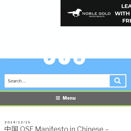
PUBLIC INTELLIGENCE BLOG
The truth at any cost lowers all other costs — curated by former US
spy Robert David Steele.
Twitter
Facebook
YouTube
Search
Sea
for:
Menu
POSTED
2014/12/15
中国 OSE Manifesto in Chinese –
ON