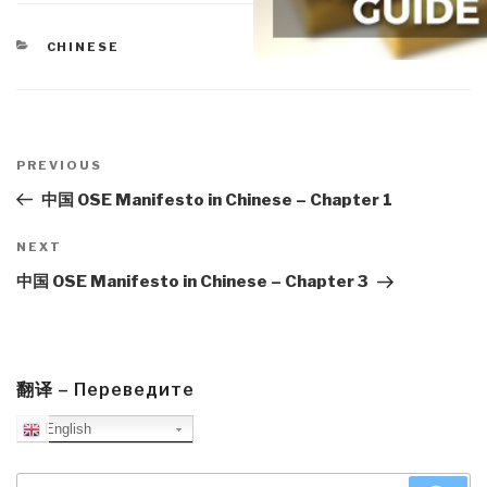
CATEGORIES
CHINESE
Post
navigation
Previous
PREVIOUS
Post
中国 OSE Manifesto in Chinese – Chapter 1
Next
NEXT
Post
中国 OSE Manifesto in Chinese – Chapter 3
翻译 – Переведите
English
Search