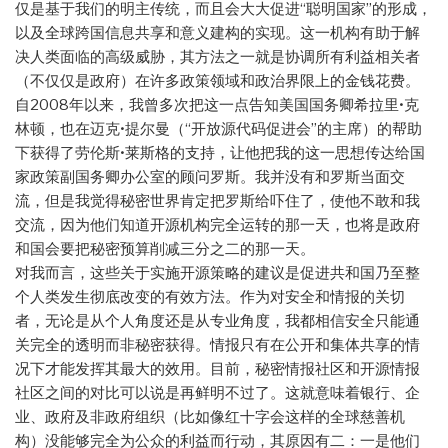
仅是基于我们的明主传统，而且会大大促进“聪明国家”的形成，
以及全球跨国信息共享和意义建构的实现。这一机构有助于解
决人类面临的高级威胁，其方法之一就是协调所有利益相关者
（不仅仅是政府）在许多政策领域和政治界限上的金钱花费。
自2008年以来，我曾多次把这一点告知美国国务卿希拉里•克
林顿，也在迈克•提尔曼（“开放源代码促进会”的主席）的帮助
下获得了劳伦斯•莱斯格的支持，让他把我的这一思想传达给国
家政策副国务卿办公室的顾问罗斯。我并没有和罗斯当面交
流，但是我觉得秘密世界肯定把罗斯给吓住了，使他不敢和我
交流，因为他们知道开源机构完全运转的那一天，也将是政府
和国会要把秘密预算削减三分之二的那一天。
对我而言，这些关于实施开源策略的建议是促进共和国乃至整
个人类发生彻底改变的有效方法。作为对安全和情报的关切
者，无论是从个人角度还是从专业角度，我都相信安全只能通
关完全的透明而非秘密获得。情报只有在公开和集体共享的情
况下才能发挥其最大的效用。目前，秘密情报社区和开源情报
社区之间的对比可以说是再鲜明不过了。这就意味着银行、企
业、政府及非政府组织（比如像红十字会这样的全球慈善机
构）没能够完全为公众的利益而行动，其原因有二：一是他们