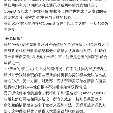
网状网络和其他切断政府或通讯垄断网格的方式相结合，
OpenBTS形成了“解放科技”的根基，同时也构成了从腐败的等
级结构及其“秘密之治”中释放人性的核心。
等到50亿穷人能够接收OpenBTS并可以上网之时，一切都会发
生改变。
“开源情报”
虽然“开源情报”是收集及时准确信息的最好方法，但是没有人也
没有政府机构对收集信息和分析信息认认真真地对待。让我们
看一看来自艾伦•西德曼的一段引言，他曾是总统的国家委员会
成员之一。
“中情局的报道只关注对外经济情况，而不关注国内经济情况，
所以对于我所负责的那些行业的优势和劣势我根本无法做出战
略性分析。另一方面，财政部、商务部和美联储在情报方面表
现得特别糟糕——他们根本不知道该如何获得情报。”
受开源软件革命的启发，我得出了和“匿名者”（Anonymous）
与维基解密网站相同的结论：所有的政府，特别是美国政府，
所依赖的情报服务热衷于秘密来源和方法，无视开放来源及方
法，这种做法耗费了纳税人大量金钱却收效甚微。