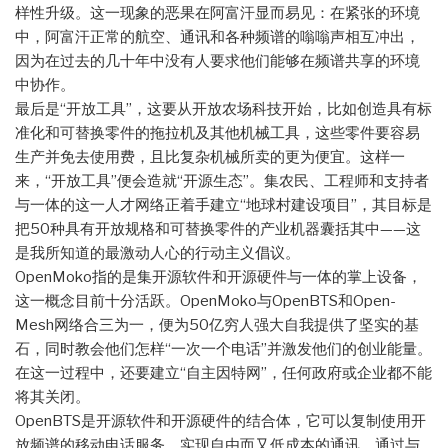
样性升级。这一现象的恶果在阿富汗显而易见：在紧张的环境
中，阿富汗正常的航空、通讯和各种频谱的嗡嗡声相互冲出，
因为在过去的几十年中没有人要求他们能够在频谱共享的环境
中协作。
最后是“开放工具”，这要从开放农场科技开始，比如创造具有标
准化和可替换零件的拖拉机及其他机械工具，这些零件要容易
生产并免去使用费，且比复杂机械所卖的更为便宜。这样一
来，“开放工具”便会造就“开源生态”。集农民、工程师和支持者
与一体的这一人才网络正着手建立“地球村建设项目”，其目标是
把50种具有开放规格和可替换零件的产业机器囊括其中——这
是我所知道的最激动人心的行动主义倡议。
OpenMoko指的是集开源软件和开源硬件与一体的掌上设备，
这一概念目前十分活跃。OpenMoko与OpenBTS和Open-
Mesh网络合三为一，便为50亿穷人强大自我提供了坚实的基
石，同时教会他们怎样“一次一个电话”并激发他们的创业能量。
在这一过程中，还要建立“自主因特网”，任何政府或企业都不能
将其关闭。
OpenBTS是开源软件和开源硬件的结合体，它可以复制使用开
放频谱的移动电话服务，实现自由而又低成本的通讯。通过与