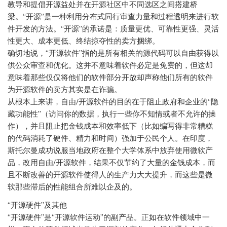
教导和提倡开源益处并在开源社区中不同选区之间搭建桥
梁。“开源”是一种利用分布式同行审查力量和过程透明来进行软
件开发的方法。“开源”的承诺是：质量更优、可靠性更强、灵活
性更大、成本更低、终结掠夺性的卖方捆绑。
确切地说，“开源软件”指的是所有相关的源代码可以自由获得以
供公众审查和优化。这并不意味着软件必定是免费的，但这却
意味着那些仅仅将他们的软件部分开放却声称他们所有的软件
为开源软件的卖方其实是在诈骗。
从根本上来讲，自由/开源软件的目的在于阻止政府和企业的“隐
藏功能性”（访问你的数据，执行一些你不知情或者不允许的操
作），并且阻止把金钱成本和效率低下（比如编写得非常糟糕
的代码消耗了硬件、精力和时间）强加于公民个人。在印度，
斯托尔曼成功说服当地政府在整个大学体系中放弃使用微软产
品，改用自由/开源软件，结果不仅节约了大量的金钱成本，而
且不断改善的开源软件使得人的生产力大大提升，而这些是微
软那些滞后的性能组合所难以企及的。
“开源硬件”及其他
“开源硬件”是“开源软件运动”的副产品。正如在软件领域中一