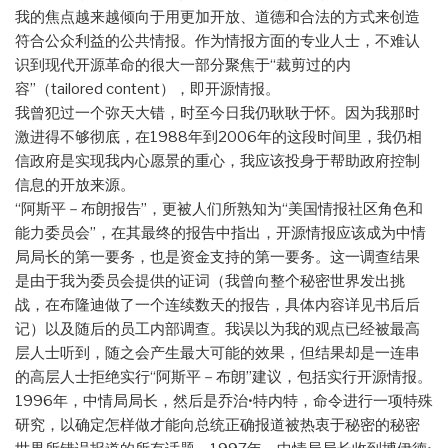
我的焦点越来越倾向于用更加开放、道德和合法的方式来创造
符合公众利益的公共情报。作为情报方面的专业人士，不难认
识到现代开源革命的很大一部分聚焦于“裁剪过的内
容”（tailored content），即开源情报。
我曾犯过一个弥天大错，时至今日我仍耿耿于怀。因为我那时
激进得不够彻底，在1988年到2006年的这段时间里，我仍相
信政府是实现我内心愿景的重心，我应该投身于帮助政府控制
信息的开放来源。
“阿斯平－布朗报告”，更被人们所熟知为“美国情报社区角色和
能力委员会”，在其最终的报告中指出，开源情报应该成为中情
局局长的第一要务，也是资金支持的第一要务。这一调查结果
是由于我为委员会提供的证词（我曾向整个秘密世界发出挑
战，在布隆迪做了一个连续数天的报告，具体内容详见书后后
记）以及随后的员工内部调查。我误以为我的观点已经被最高
层人士听到，随之会产生最大可能的效果，但结果却是一连串
的高层人士拒绝实行“阿斯平－布朗”建议，包括实行开源情报。
1996年，中情局局长，然后是乔治•特内特，命令进行一项特殊
研究，以确定怎样做才能向总统正确报道被热衷于秘密的秘密