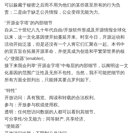
可以躲藏于秘密之后而不用为他们的某些甚至所有的行为负
责；二是由于缺乏公共情报，公众变得无能为力。
“开源金字塔”的内部细节
自从二十世纪八九十年代自由/开放软件形成及开源情报全球化
以来，这一文化基因便开始蔓延开来。时至今日，开源运动和
活动开始泛滥，但是还没有一个人将它们汇聚在一起。本书中
的宣言旨在拓展开源革命，并使其成为创造和平繁荣世界的核
心“使能器”(enabler)。
接下来我会列举“开源金字塔”中每层的内部细节，以阐明这一文
化基因的范围广泛性及无所不包性。当然，我不可能把细节的
所有方面全部列出，只能择其要点罗列如下。
“特性”
开放访问：具有预览、阅读和转载的合法权利。
参与：开放参与权或使用权。
透明：任何想访问数据的人都可以看到其细节。
可分享性/分叉能力：同等财产, 共享经济。
“使能器”