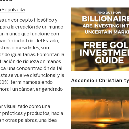
n Sepulveda
es un concepto filosófico y
l para la creación de un mundo
 un mundo que funcione con
ción industrial del Estado,
estras necesidades; son
ez de igualitarias. Fomentan la
tración de riqueza en manos
ica, una concentración de tal
ta se vuelve disfuncional y la
Ascension Christianit
l 90%, terminamos siendo
moral, un cáncer, engendrado
er visualizado como una
 prácticas y productos, hacia
en otras palabras, una idea