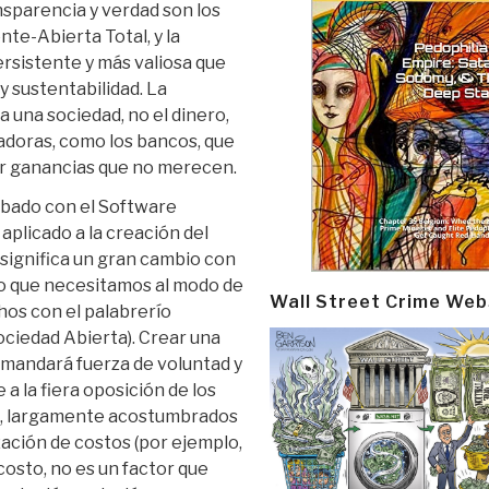
sparencia y verdad son los
te-Abierta Total, y la
persistente y más valiosa que
y sustentabilidad. La
a una sociedad, no el dinero,
doras, como los bancos, que
er ganancias que no merecen.
obado con el Software
 aplicado a la creación del
 significa un gran cambio con
lo que necesitamos al modo de
Wall Street Crime Web
hos con el palabrerío
Sociedad Abierta). Crear una
mandará fuerza de voluntad y
 a la fiera oposición de los
al, largamente acostumbrados
zación de costos (por ejemplo,
costo, no es un factor que