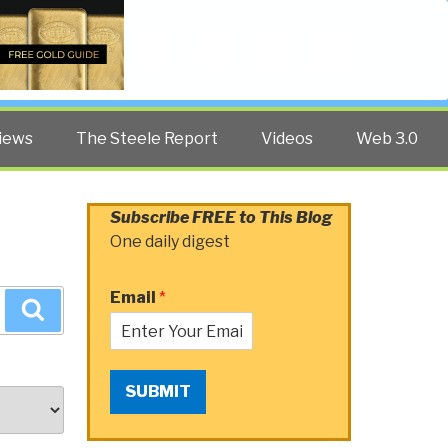
Twitter
Facebook
YouTube
Search
iews
The Steele Report
Videos
Web 3.0
Subscribe FREE to This Blog
One daily digest
Email
*
Search
SUBMIT