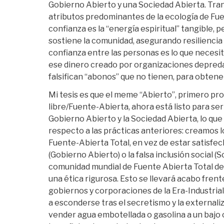
Gobierno Abierto y una Sociedad Abierta. Tran
atributos predominantes de la ecología de Fuen
confianza es la “energía espiritual” tangible, 
sostiene la comunidad, asegurando resiliencia 
confianza entre las personas es lo que necesit
ese dinero creado por organizaciones depreda
falsifican “abonos” que no tienen, para obten
Mi tesis es que el meme “Abierto”, primero pr
libre/Fuente-Abierta, ahora está listo para ser
Gobierno Abierto y la Sociedad Abierta, lo que
respecto a las prácticas anteriores: creamos 
Fuente-Abierta Total, en vez de estar satisfec
(Gobierno Abierto) o la falsa inclusión social (
comunidad mundial de Fuente Abierta Total de
una ética rigurosa. Esto se llevará acabo frente
gobiernos y corporaciones de la Era-Industri
a esconderse tras el secretismo y la externali
vender agua embotellada o gasolina a un bajo 