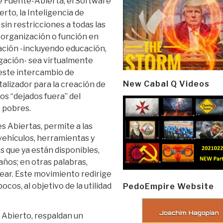
e Fuente-Abierta, el Software
rto, la Inteligencia de
sin restricciones a todas las
 organización o función en
ación -incluyendo educación,
igación- sea virtualmente
 este intercambio de
New Cabal Q Videos
talizador para la creación de
los “dejados fuera” del
e pobres.
s Abiertas, permite a las
ehículos, herramientas y
 que ya están disponibles,
años; en otras palabras,
ar. Este movimiento redirige
cos, al objetivo de la utilidad
PedoEmpire Website
 Abierto, respaldan un