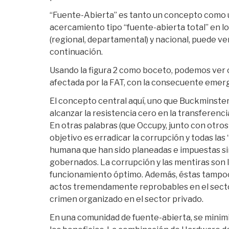
“Fuente-Abierta” es tanto un concepto como 
acercamiento tipo “fuente-abierta total” en los
(regional, departamental) y nacional, puede v
continuación.
Usando la figura 2 como boceto, podemos ver 
afectada por la FAT, con la consecuente emerge
El concepto central aquí, uno que Buckminster F
alcanzar la resistencia cero en la transferenc
En otras palabras (que Occupy, junto con otros
objetivo es erradicar la corrupción y todas las 
humana que han sido planeadas e impuestas si
gobernados. La corrupción y las mentiras son la
funcionamiento óptimo. Además, éstas tampoco
actos tremendamente reprobables en el sector
crimen organizado en el sector privado.
En una comunidad de fuente-abierta, se minim