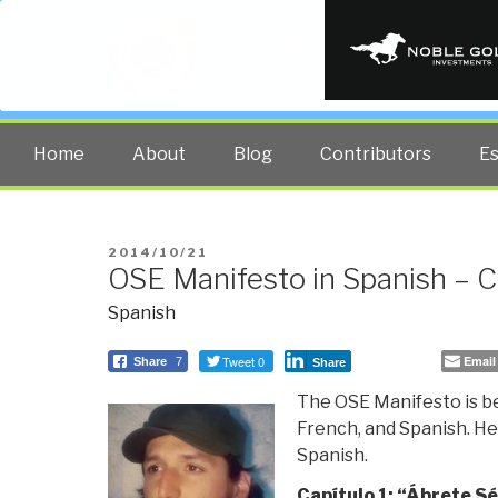
PUBLIC INT
The truth at any cost lowers all 
Home
About
Blog
Contributors
E
POSTED
2014/10/21
OSE Manifesto in Spanish – C
ON
Spanish
Tweet 0
Email
Share
7
Share
The OSE Manifesto is be
French, and Spanish. Her
Spanish.
Capítulo 1: “Ábrete 