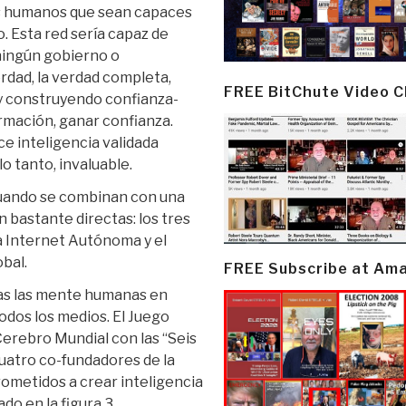
s humanos que sean capaces
o. Esta red sería capaz de
ningún gobierno o
erdad, la verdad completa,
FREE BitChute Video 
 y construyendo confianza-
formación, ganar confianza.
e inteligencia validada
lo tanto, invaluable.
cuando se combinan con una
n bastante directas: los tres
a Internet Autónoma y el
bal.
FREE Subscribe at Am
das las mente humanas en
todos los medios. El Juego
Cerebro Mundial con las “Seis
uatro co-fundadores de la
rometidos a crear inteligencia
ado en la figura 3.