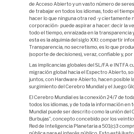
de Acceso Abierto y un vasto número de sere
de trabajar en todos los idiomas, todo el tiemp
hacer lo que ninguna otra red -y ciertamente 
corporación- puede aspirar a hacer: decir la v
todo el tiempo, enraizada en la transparencia
esta es la alquimia del siglo XXI: compartir in
Transparencia, no secretismo, es lo que produc
(soporte de decisiones), veraz, confiable y, por 
Las implicancias globales del SL/FA e INTFA 
migración global hacia el Espectro Abierto, so
juntos, con Hardware Abierto, hacen posible l
surgimiento del Cerebro Mundial y el Juego Glo
El Cerebro Mundial es la conexión 24/7 de to
todos los idiomas, y de toda la información en 
Mundial puede ser descrito como la unión del 
Burbujas”, concepto concebido por los veintic
Red de Inteligencia Planetaria a 501(c)3 comp
pública para el interés público. Esto está ilustr