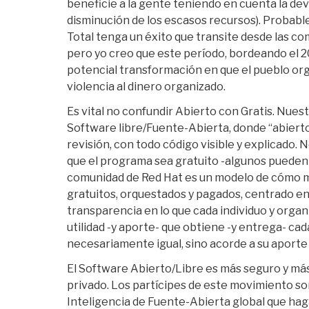
beneficie a la gente teniendo en cuenta la dev
disminución de los escasos recursos). Probab
Total tenga un éxito que transite desde las co
pero yo creo que este período, bordeando el 
potencial transformación en que el pueblo or
violencia al dinero organizado.
Es vital no confundir Abierto con Gratis. Nue
Software libre/Fuente-Abierta, donde “abierto”
revisión, con todo código visible y explicado.
que el programa sea gratuito -algunos pueden s
comunidad de Red Hat es un modelo de cómo me
gratuitos, orquestados y pagados, centrado en l
transparencia en lo que cada individuo y organ
utilidad -y aporte- que obtiene -y entrega- cad
necesariamente igual, sino acorde a su aporte
El Software Abierto/Libre es más seguro y má
privado. Los partícipes de este movimiento so
Inteligencia de Fuente-Abierta global que hag