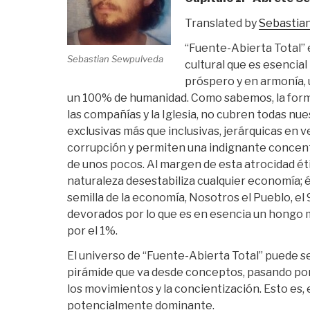
Translated by
Sebastia
“Fuente-Abierta Total” 
Sebastian Sewpulveda
cultural que es esencia
próspero y en armonía,
un 100% de humanidad. Como sabemos, la forma
las compañías y la Iglesia, no cubren todas nu
exclusivas más que inclusivas, jerárquicas en v
corrupción y permiten una indignante concen
de unos pocos. Al margen de esta atrocidad ét
naturaleza desestabiliza cualquier economía; és
semilla de la economía, Nosotros el Pueblo, e
devorados por lo que es en esencia un hongo 
por el 1%.
El universo de “Fuente-Abierta Total” puede s
pirámide que va desde conceptos, pasando por
los movimientos y la concientización. Esto es, 
potencialmente dominante.