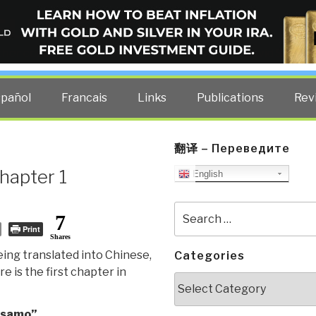
ELLIGENCE BLOG
other costs — curated by former US spy Robert David Steele.
spañol
Francais
Links
Publications
Rev
翻译 – Переведите
hapter 1
English
Search
7
for:
Print
Shares
ing translated into Chinese,
Categories
e is the first chapter in
Categories
Sésamo”