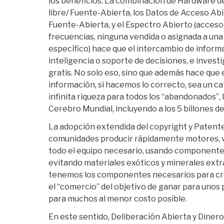
los beneficios. La combinación de Hardware d
libre/ Fuente-Abierta, los Datos de Acceso Abie
Fuente-Abierta, y el Espectro Abierto (acceso 
frecuencias, ninguna vendida o asignada a una
específico) hace que el intercambio de inform
inteligencia o soporte de decisiones, e invest
gratis. No solo eso, sino que además hace que
información, si hacemos lo correcto, sea un ca
infinita riqueza para todos los “abandonados”, 
Cerebro Mundial, incluyendo a los 5 billones d
La adopción extendida del copyright y Patente
comunidades producir rápidamente motores, v
todo el equipo necesario, usando componentes
evitando materiales exóticos y minerales extr
tenemos los componentes necesarios para cre
el “comercio” del objetivo de ganar para unos po
para muchos al menor costo posible.
En este sentido, Deliberación Abierta y Dinero