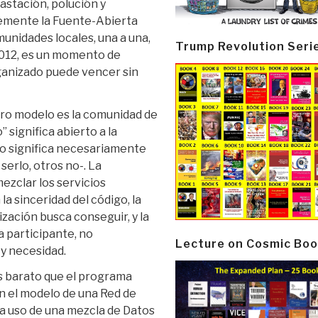
astación, polución y
lemente la Fuente-Abierta
munidades locales, una a una,
Trump Revolution Seri
2012, es un momento de
ganizado puede vencer sin
stro modelo es la comunidad de
 significa abierto a la
 No significa necesariamente
erlo, otros no-. La
zclar los servicios
a sinceridad del código, la
ización busca conseguir, y la
a participante, no
Lecture on Cosmic Boo
 y necesidad.
s barato que el programa
n el modelo de una Red de
a uso de una mezcla de Datos