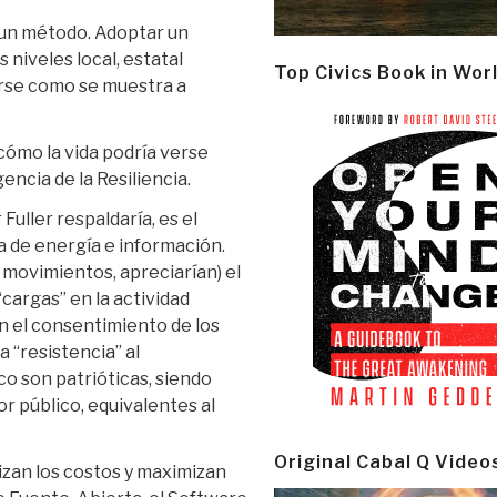
un método. Adoptar un
 niveles local, estatal
Top Civics Book in Wor
erse como se muestra a
cómo la vida podría verse
ncia de la Resiliencia.
uller respaldaría, es el
ia de energía e información.
 movimientos, apreciarían) el
“cargas” en la actividad
n el consentimiento de los
 “resistencia” al
 son patrióticas, siendo
 público, equivalentes al
Original Cabal Q Video
izan los costos y maximizan