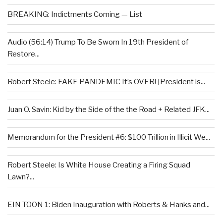
BREAKING: Indictments Coming — List
Audio (56:14) Trump To Be Sworn In 19th President of
Restore...
Robert Steele: FAKE PANDEMIC It’s OVER! [President is...
Juan O. Savin: Kid by the Side of the the Road + Related JFK...
Memorandum for the President #6: $100 Trillion in Illicit We...
Robert Steele: Is White House Creating a Firing Squad
Lawn?...
EIN TOON 1: Biden Inauguration with Roberts & Hanks and...