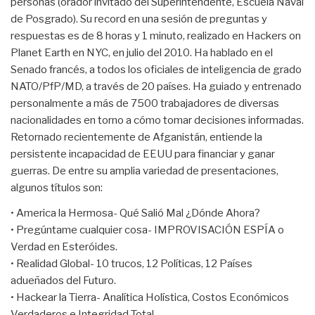
personas (orador invitado del Superintendente, Escuela Naval
de Posgrado). Su record en una sesión de preguntas y
respuestas es de 8 horas y 1 minuto, realizado en Hackers on
Planet Earth en NYC, en julio del 2010. Ha hablado en el
Senado francés, a todos los oficiales de inteligencia de grado
NATO/PfP/MD, a través de 20 países. Ha guiado y entrenado
personalmente a más de 7500 trabajadores de diversas
nacionalidades en torno a cómo tomar decisiones informadas.
Retornado recientemente de Afganistán, entiende la
persistente incapacidad de EEUU para financiar y ganar
guerras. De entre su amplia variedad de presentaciones,
algunos títulos son:
• America la Hermosa- Qué Salió Mal ¿Dónde Ahora?
• Pregúntame cualquier cosa- IMPROVISACIÓN ESPÍA o
Verdad en Esteróides.
• Realidad Global- 10 trucos, 12 Políticas, 12 Países
adueñados del Futuro.
• Hackear la Tierra- Analítica Holística, Costos Económicos
Verdaderos e Integridad Total.