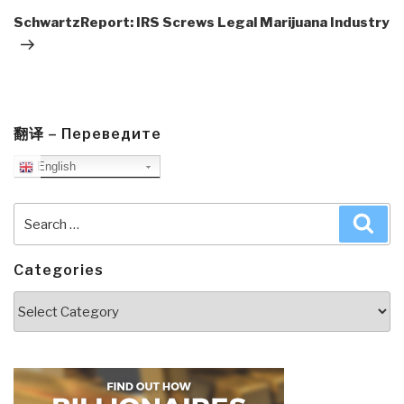
Post
SchwartzReport: IRS Screws Legal Marijuana Industry
翻译 – Переведите
English
Search
Sea
for:
Categories
Categories