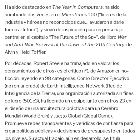
Ha sido destacado en
The Year in Computers
, ha sido
nombrado dos veces en el
Microtimes
100 (“líderes de la
industria y héroes no reconocidos que… ayudaron a darle
forma al futuro”), y sirvió de inspiración para un personaje
central en el capítulo “The Future of the Spy”, del libro
War
and Anti-War; Survival at the Dawn of the 21th Century
, de
Alvin y Heidi Toffler.
Por décadas, Robert Steele ha trabajado en valorar los
pensamientos de otros- es el crítico nº1 de Amazon en no-
ficción, leyendo en 98 categorías. Como Director Ejecutivo
(no remunerado) de Earth Intelligence Network (Red de
Inteligencia de la Tierra), una organización autorizada sin fines
de lucro (501c3), ha liderado un equipo junto con otros 23 en
el diseño de una arquitectura práctica para un Cerebro
Mundial (World Brain) y Juego Global (Global Game).
Promueve redes transparentes y verídicas de confianza para
crear políticas públicas y decisiones de presupuesto en todos
los niveles. Su actual trabajo, aún en desarrollo, se titula