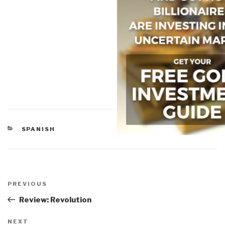
CATEGORIES
SPANISH
Post
navigation
Previous
PREVIOUS
Post
Review: Revolution
Next
NEXT